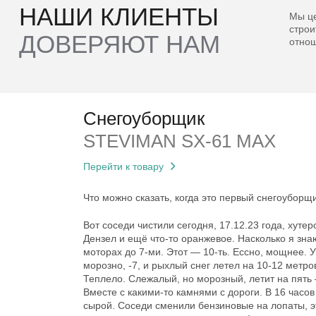
НАШИ КЛИЕНТЫ
Мы це
строи
ДОВЕРЯЮТ НАМ
отнош
Снегоуборщик
STEVIMAN SX-61 MAX
Перейти к товару
Что можно сказать, когда это первый снегоуборщ
Вот соседи чистили сегодня, 17.12.23 года, хутер
Дензел и ещё что-то оранжевое. Насколько я знаю
моторах до 7-ми. Этот — 10-ть. Ессно, мощнее. 
морозно, -7, и рыхлый снег летел на 10-12 метро
Теплело. Слежалый, но морозный, летит на пять
Вместе с какими-то камнями с дороги. В 16 часов
сырой. Соседи сменили бензиновые на лопаты, э