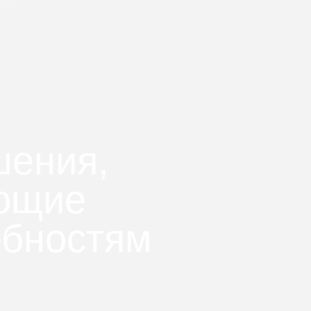
шения,
ующие
ебностям