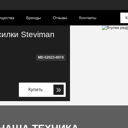
ущества
Бренды
Отзывы
Контакты
К
силки Steviman
В наличии
MD-52023-0074
Купить