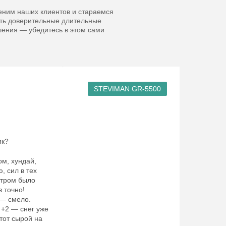
ним наших клиентов и стараемся
ть доверительные длительные
ения — убедитесь в этом сами
STEVIMAN GR-5500
ик?
ом, хундай,
, сил в тех
Утром было
в точно!
 — смело.
 +2 — снег уже
тот сырой на