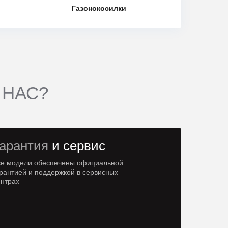
Газонокосилки
 НАС?
арантия
и сервис
се модели обеспечены официальной
рантией и поддержкой в сервисных
ентрах