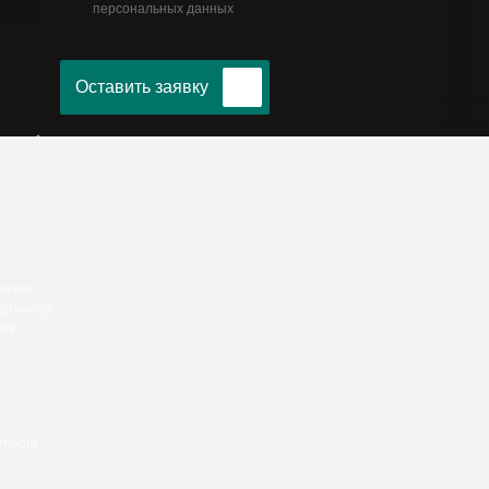
персональных данных
Оставить заявку
авляя
оронней
ки.
чтобы