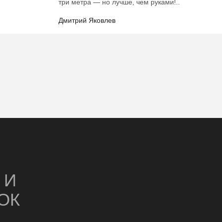
три метра — но лучше, чем руками!..
Дмитрий Яковлев
У
И
ОК