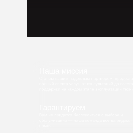
Наша миссия
Станем вашим надежным партнером, предост
полный спектр услуг: от консультаций до всест
поддержки на каждом этапе эксплуатации техни
Гарантируем
Вам не придется беспокоиться о выборе и
обслуживании — наша команда всегда рядом, 
помочь.