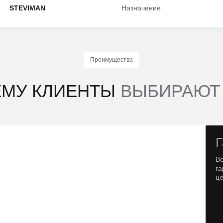
STEVIMAN
Назначение
Преимущества
ЕМУ КЛИЕНТЫ
ВЫБИРАЮТ
Г
В
га
ц