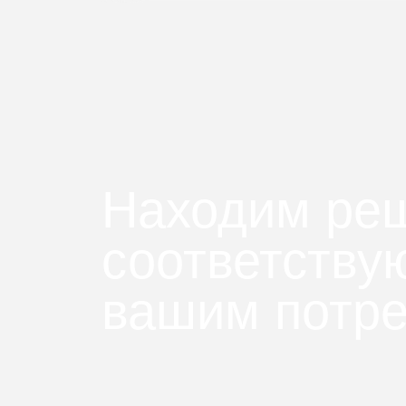
Находим ре
соответств
вашим потр