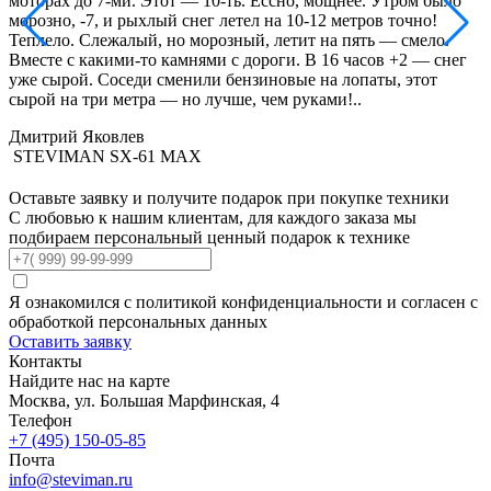
моторах до 7-ми. Этот — 10-ть. Ессно, мощнее. Утром было
(
морозно, -7, и рыхлый снег летел на 10-12 метров точно!
к
Теплело. Слежалый, но морозный, летит на пять — смело.
е
Вместе с какими-то камнями с дороги. В 16 часов +2 — снег
н
уже сырой. Соседи сменили бензиновые на лопаты, этот
сырой на три метра — но лучше, чем руками!..
Дмитрий Яковлев
STEVIMAN SX-61 MAX
Оставьте заявку
и получите подарок при покупке техники
С любовью к нашим клиентам, для каждого заказа мы
подбираем персональный ценный подарок к технике
Я ознакомился с политикой конфиденциальности и согласен с
обработкой персональных данных
Оставить заявку
Контакты
Найдите нас
на карте
Москва, ул. Большая Марфинская, 4
Телефон
+7 (495) 150-05-85
Почта
info@steviman.ru