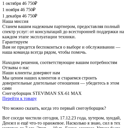
1 октября
46 750₽
1 ноября
46 750₽
1 декабря
46 750₽
Наша миссия
Станем вашим надежным партнером, предоставляя полный
спектр услуг: от консультаций до всесторонней поддержки на
каждом этапе эксплуатации техники.
Гарантируем
Вам не придется беспокоиться о выборе и обслуживании —
наша команда всегда рядом, чтобы помочь.
Находим решения, соответствующие вашим потребностям
Отзывы о нас
Наши клиенты
доверяют нам
Мы ценим наших клиентов и стараемся строить
доверительные длительные отношения — убедитесь в этом
сами
Снегоуборщик
STEVIMAN SX-61 MAX
Перейти к товару
П
Что можно сказать, когда это первый снегоуборщик?
О
д
Вот соседи чистили сегодня, 17.12.23 года, хутером, хундай,
О
Дензел и ещё что-то оранжевое. Насколько я знаю, сил в тех
б