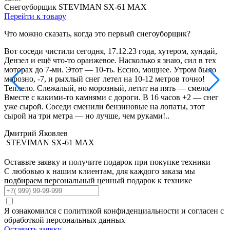
Снегоуборщик
STEVIMAN SX-61 MAX
Перейти к товару
П
Что можно сказать, когда это первый снегоуборщик?
О
д
Вот соседи чистили сегодня, 17.12.23 года, хутером, хундай,
О
Дензел и ещё что-то оранжевое. Насколько я знаю, сил в тех
б
моторах до 7-ми. Этот — 10-ть. Ессно, мощнее. Утром было
(
морозно, -7, и рыхлый снег летел на 10-12 метров точно!
к
Теплело. Слежалый, но морозный, летит на пять — смело.
е
Вместе с какими-то камнями с дороги. В 16 часов +2 — снег
н
уже сырой. Соседи сменили бензиновые на лопаты, этот
сырой на три метра — но лучше, чем руками!..
Дмитрий Яковлев
STEVIMAN SX-61 MAX
Оставьте заявку
и получите подарок при покупке техники
С любовью к нашим клиентам, для каждого заказа мы
подбираем персональный ценный подарок к технике
Я ознакомился с политикой конфиденциальности и согласен с
обработкой персональных данных
Оставить заявку