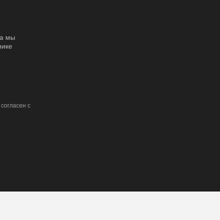
за мы
нике
согласен с