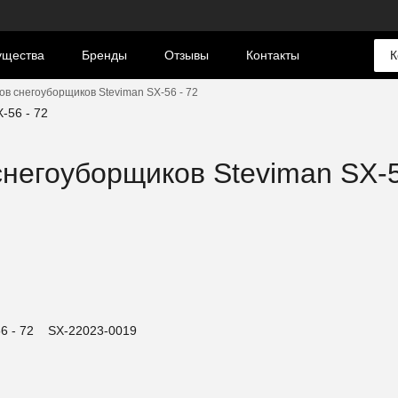
ущества
Бренды
Отзывы
Контакты
К
в снегоуборщиков Steviman SX-56 - 72
негоуборщиков Steviman SX-5
56 - 72 SX-22023-0019