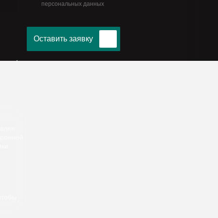
персональных данных
Оставить заявку
авляя
оронней
ки.
чтобы