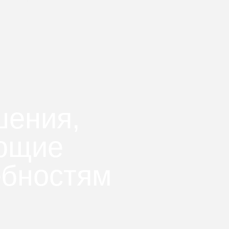
шения,
ующие
ебностям