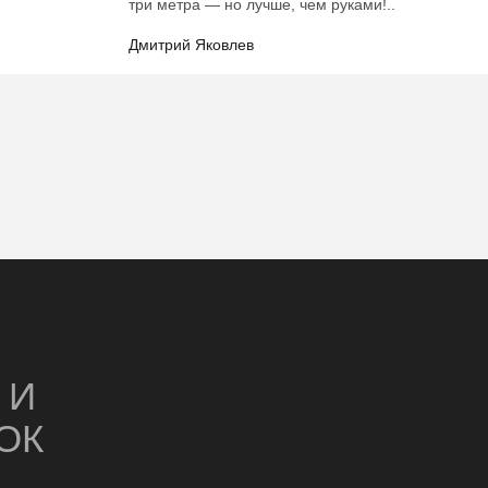
три метра — но лучше, чем руками!..
Дмитрий Яковлев
У
И
ОК