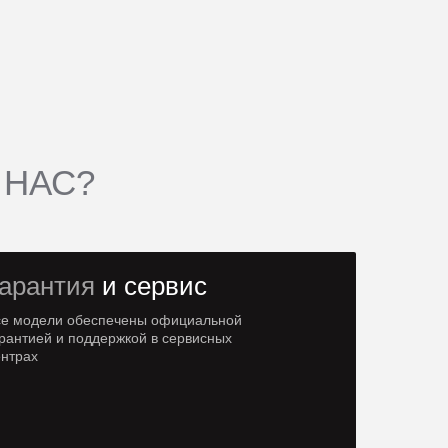
 НАС?
арантия
и сервис
се модели обеспечены официальной
рантией и поддержкой в сервисных
ентрах