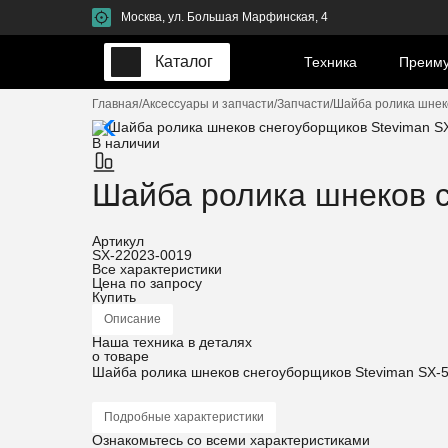
Москва, ул. Большая Марфинская, 4
Каталог
Техника
Преим
Главная
Аксессуары и запчасти
Запчасти
Шайба ролика шнеко
В наличии
Шайба ролика шнеков с
Артикул
SX-22023-0019
Все характеристики
Цена по запросу
Купить
Описание
Наша техника
в деталях
о товаре
Шайба ролика шнеков снегоуборщиков Steviman SX-
Подробные характеристики
Ознакомьтесь
со всеми характеристиками