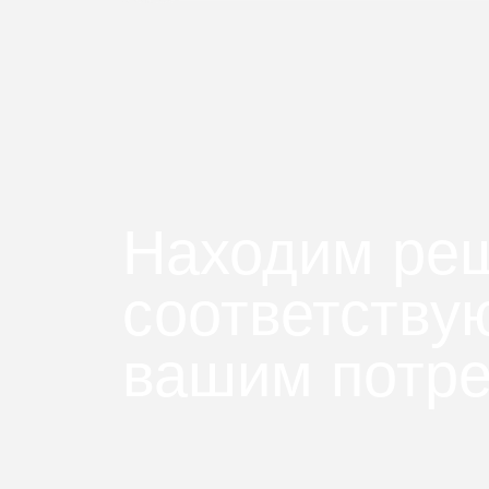
Находим ре
соответств
вашим потр