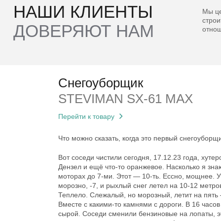
НАШИ КЛИЕНТЫ
Мы це
строи
ДОВЕРЯЮТ НАМ
отнош
Снегоуборщик
STEVIMAN SX-61 MAX
Перейти к товару
Что можно сказать, когда это первый снегоуборщ
Вот соседи чистили сегодня, 17.12.23 года, хутер
Дензел и ещё что-то оранжевое. Насколько я знаю
моторах до 7-ми. Этот — 10-ть. Ессно, мощнее. 
морозно, -7, и рыхлый снег летел на 10-12 метро
Теплело. Слежалый, но морозный, летит на пять
Вместе с какими-то камнями с дороги. В 16 часов
сырой. Соседи сменили бензиновые на лопаты, э