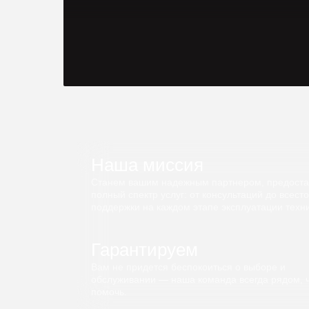
Наша миссия
Станем вашим надежным партнером, предост
полный спектр услуг: от консультаций до всест
поддержки на каждом этапе эксплуатации техни
Гарантируем
Вам не придется беспокоиться о выборе и
обслуживании — наша команда всегда рядом, 
помочь.