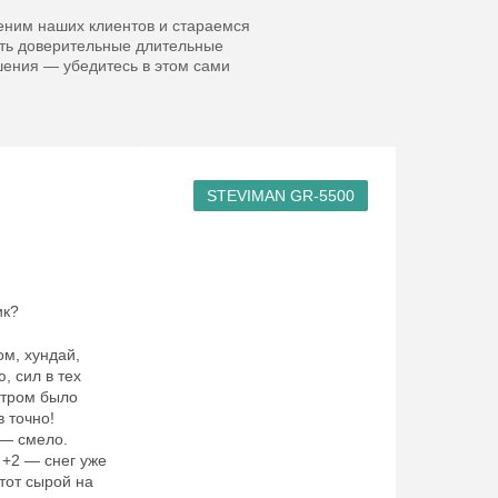
ним наших клиентов и стараемся
ть доверительные длительные
ения — убедитесь в этом сами
STEVIMAN GR-5500
ик?
ом, хундай,
, сил в тех
Утром было
в точно!
 — смело.
 +2 — снег уже
тот сырой на