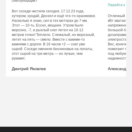
снегоуборщик?
Перейти к тов
Вот соседи чистили сегодня, 17.12.23 года,
хутером, хундай, Дензел и ещё что-то оранжевое.
Отличный бен
Насколько я знаю, сил в тех моторах до 7-ми.
кВт хватает д
Этот — 10-ть. Ессно, мощнее. Утром было
напряжение с
морозно, -7, и рыхлый снег летел на 10-12
большой бак н
метров точно! Теплело. Слежалый, но морозный,
дозаправки. Уд
летит на пять — смело. Вместе с какими-то
электростарте
камнями с дороги. В 16 часов +2 — снег уже
Вес, конечно,
сырой. Соседи сменили бензиновые на лопаты,
помогают пере
этот сырой на три метра — но лучше, чем
под любую тех
руками!..
надежностью 
Дмитрий Яковлев
Александр