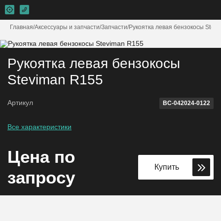
Главная
Аксессуары и запчасти
Запчасти
Рукоятка левая бензокосы Stev
В наличии
Рукоятка левая бензокосы
Steviman R155
Артикул
ВС-042024-0122
Все характеристики
Цена по
Купить
запросу