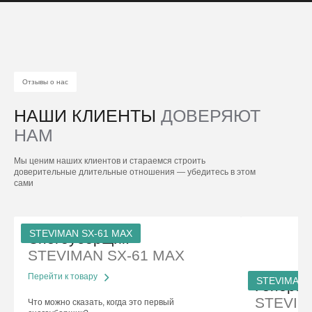
Отзывы о нас
НАШИ КЛИЕНТЫ
ДОВЕРЯЮТ
НАМ
Мы ценим наших клиентов и стараемся строить
доверительные длительные отношения — убедитесь в этом
сами
STEVIMAN SX-61 MAX
Снегоуборщик
STEVIMAN SX-61 MAX
Перейти к товару
STEVIMAN 
Генерат
STEVIM
Что можно сказать, когда это первый