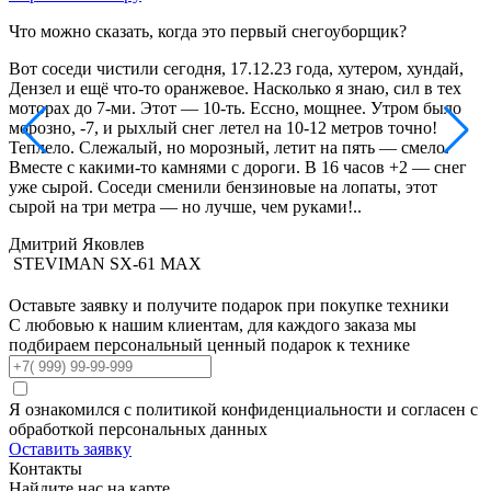
Что можно сказать, когда это первый снегоуборщик?
О
д
Вот соседи чистили сегодня, 17.12.23 года, хутером, хундай,
О
Дензел и ещё что-то оранжевое. Насколько я знаю, сил в тех
б
моторах до 7-ми. Этот — 10-ть. Ессно, мощнее. Утром было
(
морозно, -7, и рыхлый снег летел на 10-12 метров точно!
к
Теплело. Слежалый, но морозный, летит на пять — смело.
е
Вместе с какими-то камнями с дороги. В 16 часов +2 — снег
н
уже сырой. Соседи сменили бензиновые на лопаты, этот
сырой на три метра — но лучше, чем руками!..
Дмитрий Яковлев
STEVIMAN SX-61 MAX
Оставьте заявку
и получите подарок при покупке техники
С любовью к нашим клиентам, для каждого заказа мы
подбираем персональный ценный подарок к технике
Я ознакомился с политикой конфиденциальности и согласен с
обработкой персональных данных
Оставить заявку
Контакты
Найдите нас
на карте